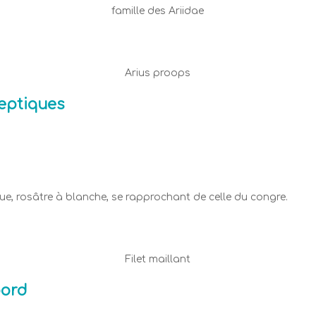
famille des Ariidae
Arius proops
eptiques
que, rosâtre à blanche, se rapprochant de celle du congre.
Filet maillant
bord