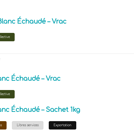
Blanc Échaudé – Vrac
lective
c
anc Échaudé – Vrac
lective
anc Échaudé – Sachet 1kg
es
Libres services
Exportation