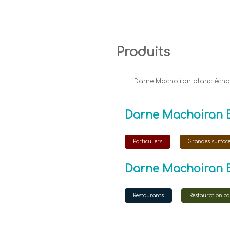
Produits
Darne Machoiran blanc écha
Darne Machoiran B
Particuliers
Grandes surfac
Darne Machoiran 
Restaurants
Restauration col