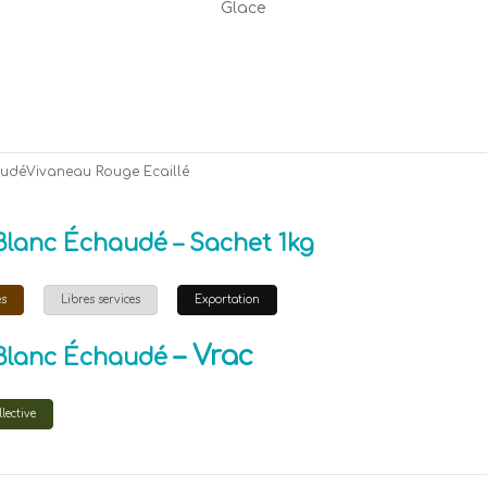
Glace
udéVivaneau Rouge Ecaillé
lanc Échaudé – Sachet 1kg
es
Libres services
Exportation
– Vrac
Blanc Échaudé
lective