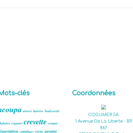
Mots-clés
Coordonnées
acoupa
arrivée
barrière
biodiversité
COGUMER SA
crevette
1 Avenue De La Liberte - BP
halutier
cogumer
croupia
867
égustation
guyane
emballages
folette