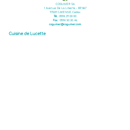
COGUMER SA
1 Avenue De La Liberte - BP 867
97339 CAYENNE Cedex
Tél :
0594 29 00 00
Fax :
0594 30 30 46
cogumer@cogumer.com
Cuisine de Lucette