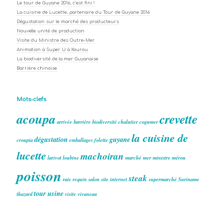
Le tour de Guyane 2016, c’est fini !
La cuisine de Lucette, partenaire du Tour de Guyane 2016
Dégustation sur le marché des producteurs
Nouvelle unité de production
Visite du Ministre des Outre-Mer
Animation à Super U à Kourou
La biodiversité de la mer Guyanaise
Barrière chinoise
Mots-clefs
acoupa
crevette
arrivée
barrière
biodiversité
chalutier
cogumer
la cuisine de
dégustation
guyane
croupia
emballages
folette
lucette
machoiran
larivot
loubine
marché
mer
ministre
mérou
poisson
steak
raie
requin
salon
site internet
supermarché
Suriname
tour
usine
thazard
visite
vivaneau