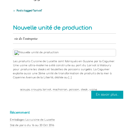
»
Posts tagged "larivot"
Nouvelle unité de production
vie de l'entreprise
Les produits Cuisine de Lucette sont fabriqués en Guyane par la Cogumer.
Une usine ultra-moderne a été construite au port du Larivot à Matoury
pour produire les steaks et boulettes de poissons surgelés. La Cogumer
exploite aussi une 2ème unité de transformation de produits de la mer à
Cayenne Avenue de la Liberté, dédiée au […]
acoupa
,
croupia
,
larivot
,
machoiran
,
poisson
,
steak
,
usine
En savoir plus...
Récemment
Emballages La cuisine de Lucette
SIal de paris du 16 au 20 Oct 2016