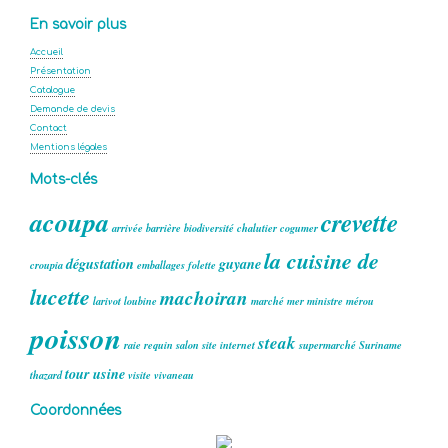
En savoir plus
Accueil
Présentation
Catalogue
Demande de devis
Contact
Mentions légales
Mots-clés
acoupa
crevette
arrivée
barrière
biodiversité
chalutier
cogumer
la cuisine de
dégustation
guyane
croupia
emballages
folette
lucette
machoiran
larivot
loubine
marché
mer
ministre
mérou
poisson
steak
raie
requin
salon
site internet
supermarché
Suriname
tour
usine
thazard
visite
vivaneau
Coordonnées