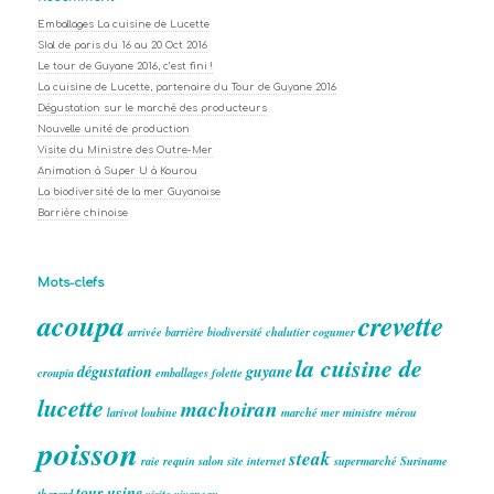
Emballages La cuisine de Lucette
SIal de paris du 16 au 20 Oct 2016
Le tour de Guyane 2016, c’est fini !
La cuisine de Lucette, partenaire du Tour de Guyane 2016
Dégustation sur le marché des producteurs
Nouvelle unité de production
Visite du Ministre des Outre-Mer
Animation à Super U à Kourou
La biodiversité de la mer Guyanaise
Barrière chinoise
Mots-clefs
acoupa
crevette
arrivée
barrière
biodiversité
chalutier
cogumer
la cuisine de
dégustation
guyane
croupia
emballages
folette
lucette
machoiran
larivot
loubine
marché
mer
ministre
mérou
poisson
steak
raie
requin
salon
site internet
supermarché
Suriname
tour
usine
thazard
visite
vivaneau