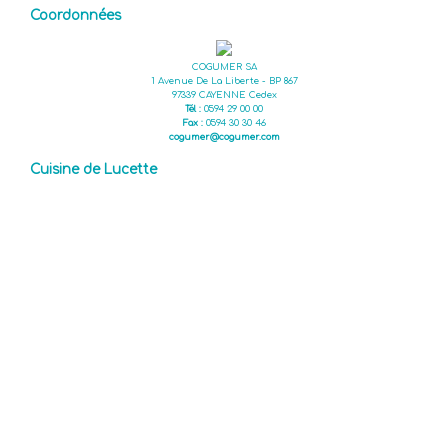
Coordonnées
COGUMER SA
1 Avenue De La Liberte - BP 867
97339 CAYENNE Cedex
Tél :
0594 29 00 00
Fax :
0594 30 30 46
cogumer@cogumer.com
Cuisine de Lucette