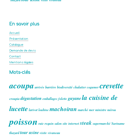
En savoir plus
Accueil
Présentation
Catalogue
Demande de devis
Contact
Mentions légales
Mots-clés
acoupa
crevette
arrivée
barrière
biodiversité
chalutier
cogumer
la cuisine de
dégustation
guyane
croupia
emballages
folette
lucette
machoiran
larivot
loubine
marché
mer
ministre
mérou
poisson
steak
raie
requin
salon
site internet
supermarché
Suriname
tour
usine
thazard
visite
vivaneau