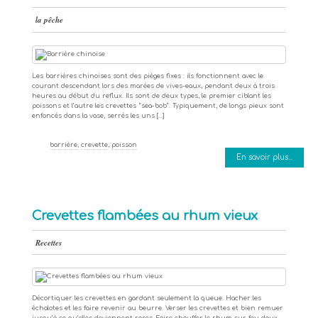
la pêche
Les barrières chinoises sont des pièges fixes : ils fonctionnent avec le
courant descendant lors des marées de vives-eaux, pendant deux à trois
heures au début du reflux. Ils sont de deux types, le premier ciblant les
poissons et l’autre les crevettes “sea-bob”. Typiquement, de longs pieux sont
enfoncés dans la vase, serrés les uns […]
barrière
,
crevette
,
poisson
En savoir plus...
Crevettes flambées au rhum vieux
Recettes
Décortiquer les crevettes en gardant seulement la queue. Hacher les
échalotes et les faire revenir au beurre. Verser les crevettes et bien remuer