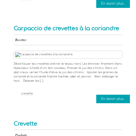
En savoir plus...
Carpaccio de crevettes à la coriandre
Recettes
Décortiquer les crevettes (retirer le boyau noir). Les émincer finement dans
l’épaisseur à l’aide d’un bon couteau. Presser le jus des citrons. Dans un
plat creux, verser l’huile d’olive, le jus des citrons. Ajouter les graines de
coriande et la coriande fraîche hachée, saler et poivrer. Bien mélanger le
tout. Déposer les […]
crevette
En savoir plus...
Crevette
Produits