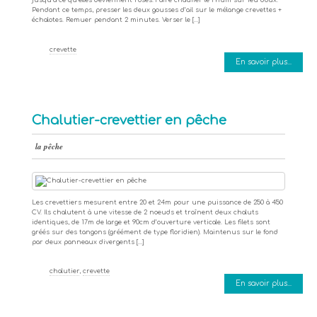
jusqu’à ce qu’elles deviennent roses. Faire chauffer le rhum sur feu doux.
Pendant ce temps, presser les deux gousses d’ail sur le mélange crevettes +
échalotes. Remuer pendant 2 minutes. Verser le […]
crevette
En savoir plus...
Chalutier-crevettier en pêche
la pêche
Les crevettiers mesurent entre 20 et 24m pour une puissance de 250 à 450
CV. Ils chalutent à une vitesse de 2 noeuds et traînent deux chaluts
identiques, de 17m de large et 90cm d’ouverture verticale. Les filets sont
gréés sur des tangons (gréément de type floridien). Maintenus sur le fond
par deux panneaux divergents […]
chalutier
,
crevette
En savoir plus...