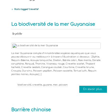
»
Posts tagged "crevette"
La biodiversité de la mer Guyanaise
la pêche
La mer Guyanaise compte d’innombrables espèces aquatiques que vous
pouvez découvrir ou redécouvrir à travers l’illustration ci dessous : Zôphie,
Requin-Baleine, Acoupa tonquiche, Diodon, Baliste cabri, Raie manta, Dorade
coryphène, Rorqual, Thonine, Vivaneau rouge, Crevette scarlet, Thazard
tacheté, Crevette seabob, Carangue coubali, Courbine, Crevette brune,
Croupia, Oursins, Poisson-papillon, Poisson-assiette, Tortue luth, Requin
pointes noires, Acoupa […]
biodiversité
,
crevette
,
guyane
,
mer
,
poisson
En savoir plus...
Barrière chinoise