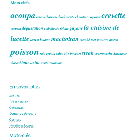
Mots-clefs
acoupa
crevette
arrivée
barrière
biodiversité
chalutier
cogumer
la cuisine de
dégustation
guyane
croupia
emballages
folette
lucette
machoiran
larivot
loubine
marché
mer
ministre
mérou
poisson
steak
raie
requin
salon
site internet
supermarché
Suriname
tour
usine
thazard
visite
vivaneau
En savoir plus
Accueil
Présentation
Catalogue
Demande de devis
Contact
Mentions légales
Mots-clés