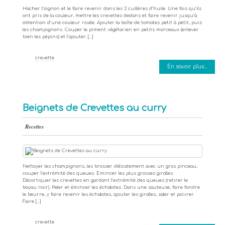
Hacher l’oignon et le faire revenir dans les 2 cuillères d’huile. Une fois qu’ils
ont pris de la couleur, mettre les crevettes dedans et faire revenir jusqu’à
obtention d’une couleur rosée. Ajouter la boîte de tomates petit à petit, puis
les champignons. Couper le piment végétarien en petits morceaux (enlever
bien les pépins) et l’ajouter. […]
crevette
En savoir plus...
Beignets de Crevettes au curry
Recettes
Nettoyer les champignons, les brosser délicatement avec un gros pinceau,
couper l’extrémité des queues. Emincer les plus grosses girolles.
Décortiquer les crevettes en gardant l’extrémité des queues (retirer le
boyau noir). Peler et émincer les échalotes. Dans une sauteuse, faire fondre
le beurre, y faire revenir les échalotes, ajouter les girolles, saler et poivrer.
Faire […]
crevette