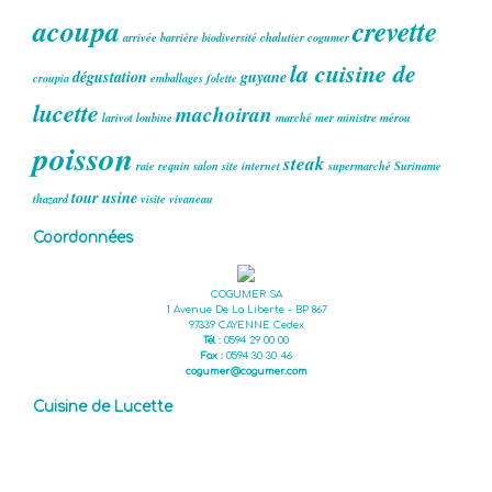
acoupa
crevette
arrivée
barrière
biodiversité
chalutier
cogumer
la cuisine de
dégustation
guyane
croupia
emballages
folette
lucette
machoiran
larivot
loubine
marché
mer
ministre
mérou
poisson
steak
raie
requin
salon
site internet
supermarché
Suriname
tour
usine
thazard
visite
vivaneau
Coordonnées
COGUMER SA
1 Avenue De La Liberte - BP 867
97339 CAYENNE Cedex
Tél :
0594 29 00 00
Fax :
0594 30 30 46
cogumer@cogumer.com
Cuisine de Lucette