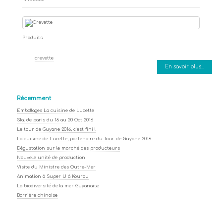
Produits
crevette
En savoir plus...
Récemment
Emballages La cuisine de Lucette
SIal de paris du 16 au 20 Oct 2016
Le tour de Guyane 2016, c’est fini !
La cuisine de Lucette, partenaire du Tour de Guyane 2016
Dégustation sur le marché des producteurs
Nouvelle unité de production
Visite du Ministre des Outre-Mer
Animation à Super U à Kourou
La biodiversité de la mer Guyanaise
Barrière chinoise