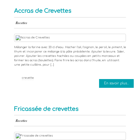
Accras de Crevettes
Recettes
Mélanger la farine avec 20 cl d’eau. Hacher l’ail, l’oignon, le persil, le piment, le
thym et incorporer ce mélange à la pâte précédente. Ajouter la levure. Saler,
poivrer. Ajouter les crevettes hachées ou coupées en petits morceaux et
former les acras (boulettes). Faire frire les acras dans l’huile, en utilisant
une petite cuillère, pour […]
crevette
En savoir plus...
Fricassée de crevettes
Recettes