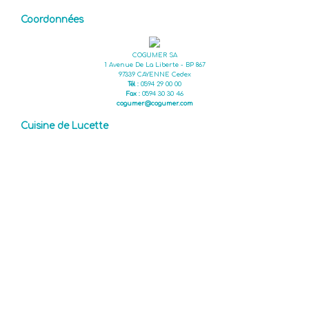
Coordonnées
COGUMER SA
1 Avenue De La Liberte - BP 867
97339 CAYENNE Cedex
Tél :
0594 29 00 00
Fax :
0594 30 30 46
cogumer@cogumer.com
Cuisine de Lucette