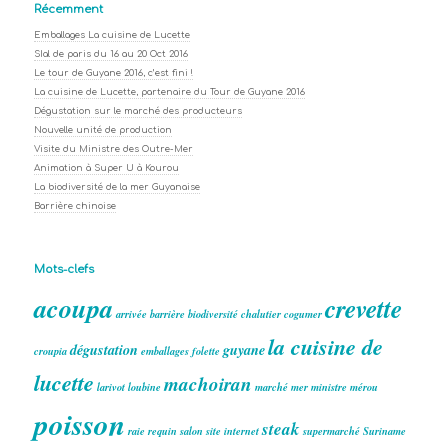
Récemment
Emballages La cuisine de Lucette
SIal de paris du 16 au 20 Oct 2016
Le tour de Guyane 2016, c’est fini !
La cuisine de Lucette, partenaire du Tour de Guyane 2016
Dégustation sur le marché des producteurs
Nouvelle unité de production
Visite du Ministre des Outre-Mer
Animation à Super U à Kourou
La biodiversité de la mer Guyanaise
Barrière chinoise
Mots-clefs
acoupa
crevette
arrivée
barrière
biodiversité
chalutier
cogumer
la cuisine de
dégustation
guyane
croupia
emballages
folette
lucette
machoiran
larivot
loubine
marché
mer
ministre
mérou
poisson
steak
raie
requin
salon
site internet
supermarché
Suriname