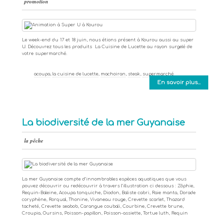
promotion
Le week-end du 17 et 18 juin, nous étions présent à Kourou aussi au super
U. Découvrez tous les produits La Cuisine de Lucette au rayon surgelé de
votre supermarché.
acoupa
,
la cuisine de lucette
,
machoiran
,
steak
,
supermarché
En savoir plus...
La biodiversité de la mer Guyanaise
la pêche
La mer Guyanaise compte d’innombrables espèces aquatiques que vous
pouvez découvrir ou redécouvrir à travers l’illustration ci dessous : Zôphie,
Requin-Baleine, Acoupa tonquiche, Diodon, Baliste cabri, Raie manta, Dorade
coryphène, Rorqual, Thonine, Vivaneau rouge, Crevette scarlet, Thazard
tacheté, Crevette seabob, Carangue coubali, Courbine, Crevette brune,
Croupia, Oursins, Poisson-papillon, Poisson-assiette, Tortue luth, Requin