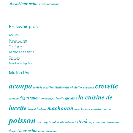
tour
usine
thazard
visite
vivaneau
En savoir plus
Accueil
Présentation
Catalogue
Demande de devis
Contact
Mentions légales
Mots-clés
acoupa
crevette
arrivée
barrière
biodiversité
chalutier
cogumer
la cuisine de
dégustation
guyane
croupia
emballages
folette
lucette
machoiran
larivot
loubine
marché
mer
ministre
mérou
poisson
steak
raie
requin
salon
site internet
supermarché
Suriname
tour
usine
thazard
visite
vivaneau