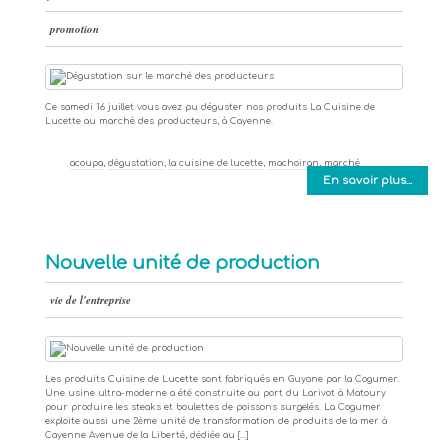
promotion
Ce samedi 16 juillet vous avez pu déguster nos produits La Cuisine de
Lucette au marché des producteurs, à Cayenne.
acoupa
,
dégustation
,
la cuisine de lucette
,
machoiran
,
marché
En savoir plus...
Nouvelle unité de production
vie de l'entreprise
Les produits Cuisine de Lucette sont fabriqués en Guyane par la Cogumer.
Une usine ultra-moderne a été construite au port du Larivot à Matoury
pour produire les steaks et boulettes de poissons surgelés. La Cogumer
exploite aussi une 2ème unité de transformation de produits de la mer à
Cayenne Avenue de la Liberté, dédiée au […]