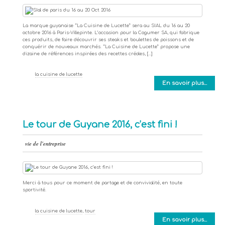
La marque guyanaise “La Cuisine de Lucette” sera au SIAL du 16 au 20
octobre 2016 à Paris-Villepinte. L’occasion pour la Cogumer SA, qui fabrique
ces produits, de faire découvrir ses steaks et boulettes de poissons et de
conquérir de nouveaux marchés. “La Cuisine de Lucette” propose une
dizaine de références inspirées des recettes créoles, […]
la cuisine de lucette
En savoir plus...
Le tour de Guyane 2016, c’est fini !
vie de l'entreprise
Merci à tous pour ce moment de partage et de convivialité, en toute
sportivité.
la cuisine de lucette
,
tour
En savoir plus...