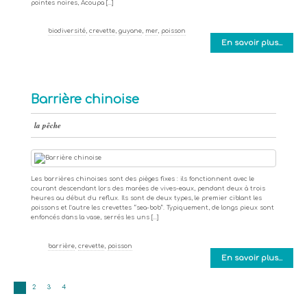
pointes noires, Acoupa […]
biodiversité
,
crevette
,
guyane
,
mer
,
poisson
En savoir plus...
Barrière chinoise
la pêche
Les barrières chinoises sont des pièges fixes : ils fonctionnent avec le
courant descendant lors des marées de vives-eaux, pendant deux à trois
heures au début du reflux. Ils sont de deux types, le premier ciblant les
poissons et l’autre les crevettes “sea-bob”. Typiquement, de longs pieux sont
enfoncés dans la vase, serrés les uns […]
barrière
,
crevette
,
poisson
En savoir plus...
1
2
3
4