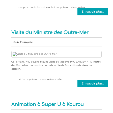
acoupa
,
croupia
,
larivot
,
machoiran
,
poisson
,
steak
,
usine
En savoir plus...
Visite du Ministre des Outre-Mer
vie de l'entreprise
Ce 1er avril, nous avons reçu la visite de Madame PAU LANGEVIN -Ministre
des Outre-Mer dans notre nouvelle unité de fabrication de steak de
poisson.
ministre
,
poisson
,
steak
,
usine
,
visite
En savoir plus...
Animation à Super U à Kourou