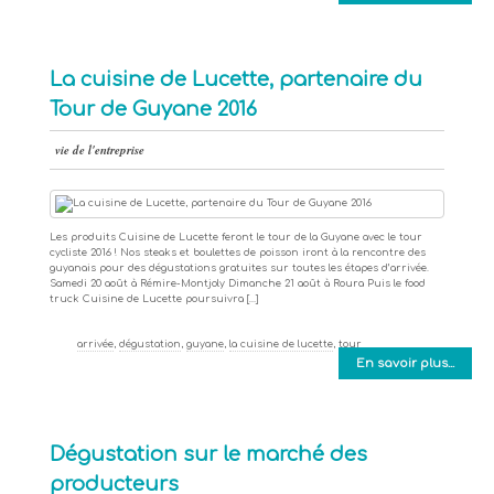
La cuisine de Lucette, partenaire du
Tour de Guyane 2016
vie de l'entreprise
Les produits Cuisine de Lucette feront le tour de la Guyane avec le tour
cycliste 2016 ! Nos steaks et boulettes de poisson iront à la rencontre des
guyanais pour des dégustations gratuites sur toutes les étapes d’arrivée.
Samedi 20 août à Rémire-Montjoly Dimanche 21 août à Roura Puis le food
truck Cuisine de Lucette poursuivra […]
arrivée
,
dégustation
,
guyane
,
la cuisine de lucette
,
tour
En savoir plus...
Dégustation sur le marché des
producteurs