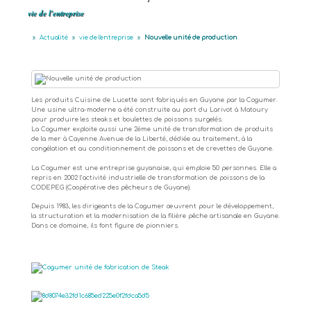
vie de l'entreprise
»
Actualité
»
vie de l'entreprise
»
Nouvelle unité de production
Les produits Cuisine de Lucette sont fabriqués en Guyane par la Cogumer.
Une usine ultra-moderne a été construite au port du Larivot à Matoury
pour produire les steaks et boulettes de poissons surgelés.
La Cogumer exploite aussi une 2ème unité de transformation de produits
de la mer à Cayenne Avenue de la Liberté, dédiée au traitement, à la
congélation et au conditionnement de poissons et de crevettes de Guyane.
La Cogumer est une entreprise guyanaise, qui emploie 50 personn
es. Elle a
repris en 2002 l’activité industrielle de transformation de poissons de la
CODEPEG (Coopérative des pêcheurs de Guyane).
Depuis 1983, les dirigeants de la Cogumer œuvrent pour le développement,
la structuration et la modernisation de la filière pêche artisanale en Guyane.
Dans ce domaine, ils font figure de pionniers.